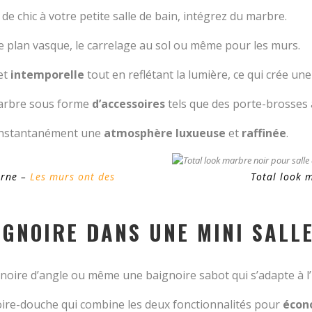
 de chic à votre petite salle de bain, intégrez du marbre.
e plan vasque, le carrelage au sol ou même pour les murs.
et
intemporelle
tout en reflétant la lumière, ce qui crée une
marbre sous forme
d’accessoires
tels que des porte-brosses à
a instantanément une
atmosphère luxueuse
et
raffinée
.
erne –
Les murs ont des
Total look m
IGNOIRE DANS UNE MINI SALL
oire d’angle ou même une baignoire sabot qui s’adapte à l’
re-douche qui combine les deux fonctionnalités pour
écon