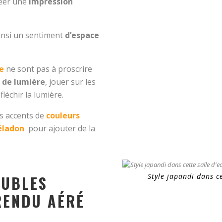
créer une
impression
ainsi un sentiment
d’espace
e
ne sont pas à proscrire
 de lumière
, jouer sur les
léchir la lumière.
s accents de
couleurs
éladon
pour ajouter de la
Style japandi dans c
EUBLES
RENDU AÉRÉ