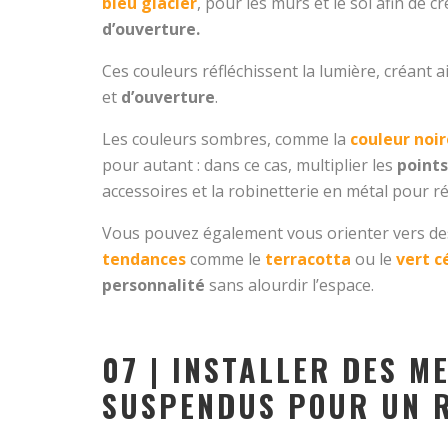
bleu glacier
, pour les murs et le sol afin de 
d’ouverture.
Ces couleurs réfléchissent la lumière, créant 
et
d’ouverture
.
Les couleurs sombres, comme la
couleur noir
pour autant : dans ce cas, multiplier les
points
accessoires et la robinetterie en métal pour réf
Vous pouvez également vous orienter vers de
tendances
comme le
terracotta
ou le
vert c
personnalité
sans alourdir l’espace.
07 | INSTALLER DES M
SUSPENDUS POUR UN 