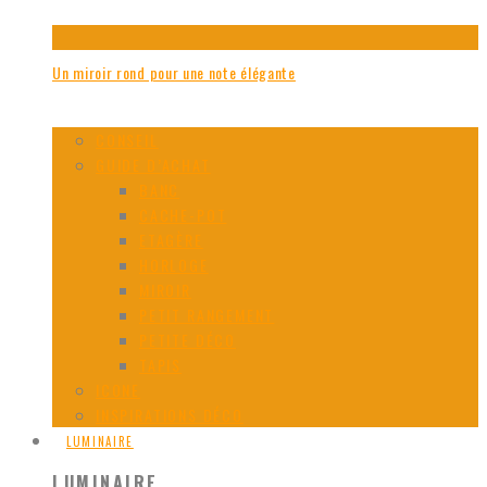
Un miroir rond pour une note élégante
CONSEIL
GUIDE D’ACHAT
BANC
CACHE-POT
ETAGÈRE
HORLOGE
MIROIR
PETIT RANGEMENT
PETITE DÉCO
TAPIS
ICONE
INSPIRATIONS DÉCO
LUMINAIRE
LUMINAIRE