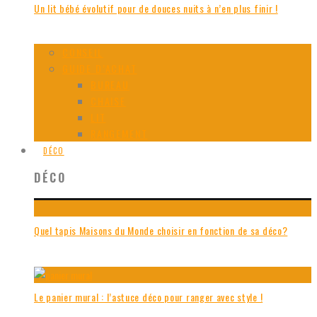
Un lit bébé évolutif pour de douces nuits à n’en plus finir !
CONSEIL
GUIDE D’ACHAT
BUREAU
CHAISE
LIT
RANGEMENT
DÉCO
DÉCO
Quel tapis Maisons du Monde choisir en fonction de sa déco?
Le panier mural : l’astuce déco pour ranger avec style !