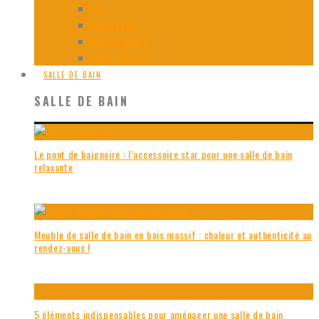
LIT
PARAVENT
RANGEMENT
TÊTE DE LIT
SALLE DE BAIN
SALLE DE BAIN
Le pont de baignoire : l’accessoire star pour une salle de bain
relaxante
Meuble de salle de bain en bois massif : chaleur et authenticité au
rendez-vous !
5 éléments indispensables pour aménager une salle de bain