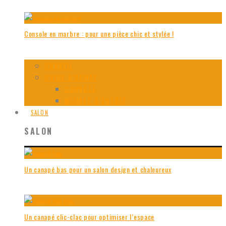
Console en marbre : pour une pièce chic et stylée !
CONSEIL
GUIDE D’ACHAT
CONSOLE
MEUBLE D’ENTRÉE
SALON
SALON
Un canapé bas pour un salon design et chaleureux
Un canapé clic-clac pour optimiser l’espace