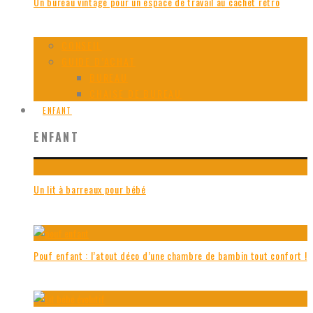
Un bureau vintage pour un espace de travail au cachet rétro
CONSEIL
GUIDE D’ACHAT
BUREAU
CHAISE DE BUREAU
ENFANT
ENFANT
Un lit à barreaux pour bébé
Pouf enfant : l’atout déco d’une chambre de bambin tout confort !