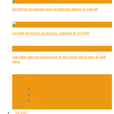
Un buffet en cannage pour un intérieur design et élégant
La table de bistrot en marbre : iconique et raffinée
Une table avec un plateau bois et des pieds métal pour un look
indus
CONSEIL
GUIDE D’ACHAT
BUFFET
CHAISE
TABLE
ICONE
CUISINE