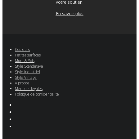
votre soutien.
En savoir plus
Couleurs
Petites surfaces
Murs & Sols
Style Scandinave
Style Industriel
Style Vintage
A propos
Mentions légales
Politique de confidentialité