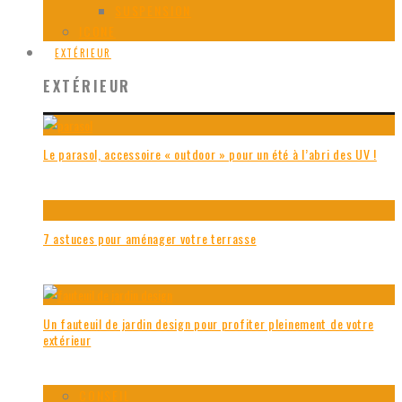
SUSPENSION
ICONE
EXTÉRIEUR
EXTÉRIEUR
Le parasol, accessoire « outdoor » pour un été à l’abri des UV !
7 astuces pour aménager votre terrasse
Un fauteuil de jardin design pour profiter pleinement de votre
extérieur
CONSEIL