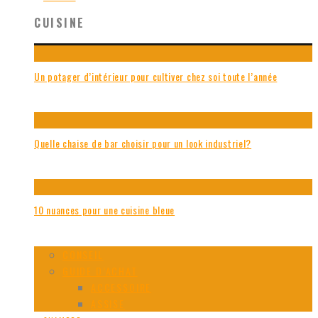
CUISINE
Un potager d’intérieur pour cultiver chez soi toute l’année
Quelle chaise de bar choisir pour un look industriel?
10 nuances pour une cuisine bleue
CONSEIL
GUIDE D’ACHAT
ACCESSOIRE
ASSISE