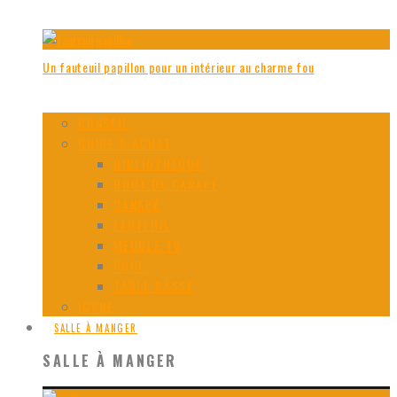
Un fauteuil papillon pour un intérieur au charme fou
CONSEIL
GUIDE D’ACHAT
BIBLIOTHÈQUE
BOUT DE CANAPÉ
CANAPÉ
FAUTEUIL
MEUBLE TV
POUF
TABLE BASSE
ICONE
SALLE À MANGER
SALLE À MANGER