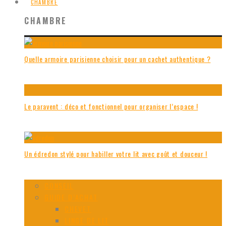
CHAMBRE
CHAMBRE
Quelle armoire parisienne choisir pour un cachet authentique ?
Le paravent : déco et fonctionnel pour organiser l’espace !
Un édredon stylé pour habiller votre lit avec goût et douceur !
CONSEIL
GUIDE D’ACHAT
CHEVET
LINGE DE LIT