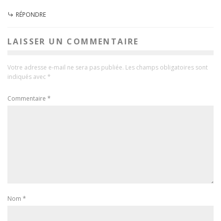
RÉPONDRE
LAISSER UN COMMENTAIRE
Votre adresse e-mail ne sera pas publiée.
Les champs obligatoires sont
indiqués avec
*
Commentaire
*
Nom
*