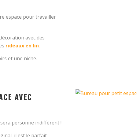
re espace pour travailler
décoration avec des
des
rideaux en lin
.
oirs et une niche.
ACE AVEC
era personne indifférent !
nal, il est le parfait