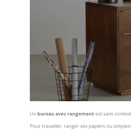
Un
bureau avec rangement
est sans conteste
Pour travailler, ranger ses papiers ou simplem