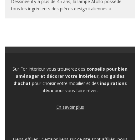
Dessinée il y a plus de 45 ans, la lampe Atollo possède
tous les ingrédients des pièces design italiennes à
...
Sur For Interieur vous trouverez des
conseils pour bien
aménager et décorer votre intérieur,
des
guides
d'achat
pour choisir votre mobilier et des
inspirations
déco
pour vous faire rêver.
En savoir plus
Liens Affiliés : Certains liens sur ce site sont affiliés, nous