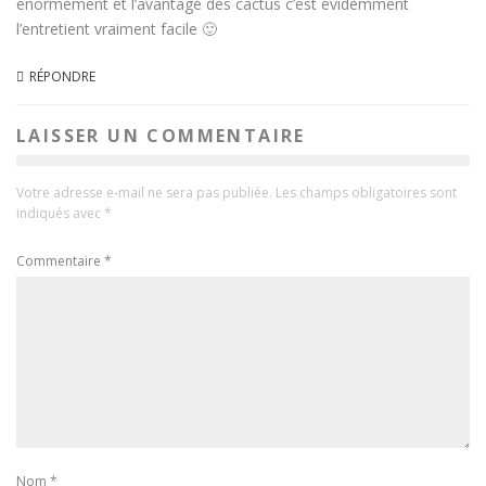
énormément et l’avantage des cactus c’est évidemment
l’entretient vraiment facile 🙂
RÉPONDRE
LAISSER UN COMMENTAIRE
Votre adresse e-mail ne sera pas publiée.
Les champs obligatoires sont
indiqués avec
*
Commentaire
*
Nom
*