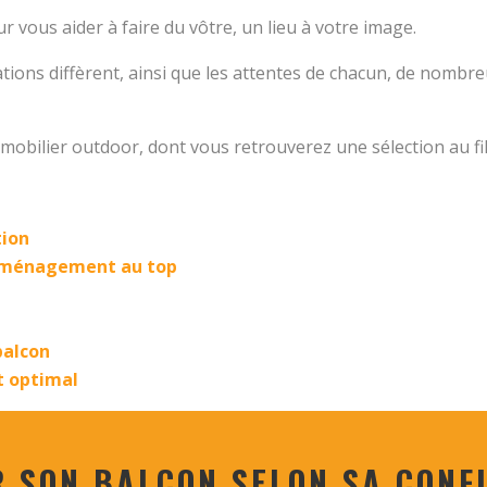
ur vous aider à faire du vôtre, un lieu à votre image.
urations diffèrent, ainsi que les attentes de chacun, de nom
obilier outdoor, dont vous retrouverez une sélection au fil
tion
n aménagement au top
balcon
t optimal
 SON BALCON SELON SA CONF