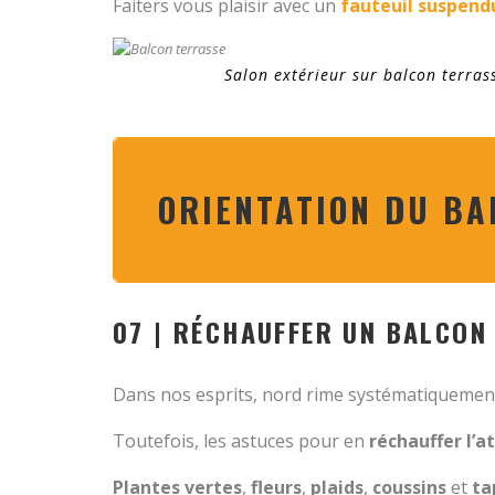
Faiters vous plaisir avec un
fauteuil suspendu
Salon extérieur sur balcon terras
ORIENTATION DU BA
07 | RÉCHAUFFER UN BALCON
Dans nos esprits, nord rime systématiquement 
Toutefois, les astuces pour en
réchauffer l’
Plantes vertes
,
fleurs
,
plaids
,
coussins
et
ta