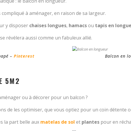
tique : le balcon en longueur.
us compliqué à aménager, en raison de sa largeur.
our y disposer
chaises longues
,
hamacs
ou
tapis en longu
se révélera aussi comme un fabuleux allié.
anapé –
Pinterest
Balcon en l
E 5M2
 aménager ou à décorer pour un balcon ?
ons de les optimiser, que vous optiez pour un coin détente o
es la part belle aux
matelas de sol
et
plantes
pour en récha