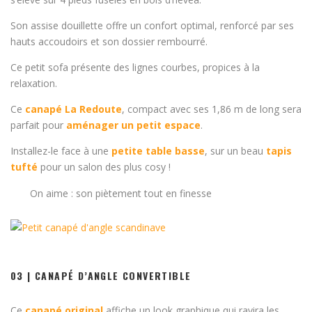
Son assise douillette offre un confort optimal, renforcé par ses
hauts accoudoirs et son dossier rembourré.
Ce petit sofa présente des lignes courbes, propices à la
relaxation.
Ce
canapé La Redoute
, compact avec ses 1,86 m de long sera
parfait pour
aménager un petit espace
.
Installez-le face à une
petite table basse
, sur un beau
tapis
tufté
pour un salon des plus cosy !
On aime : son piètement tout en finesse
03 | CANAPÉ D’ANGLE CONVERTIBLE
Ce
canapé original
affiche un look graphique qui ravira les