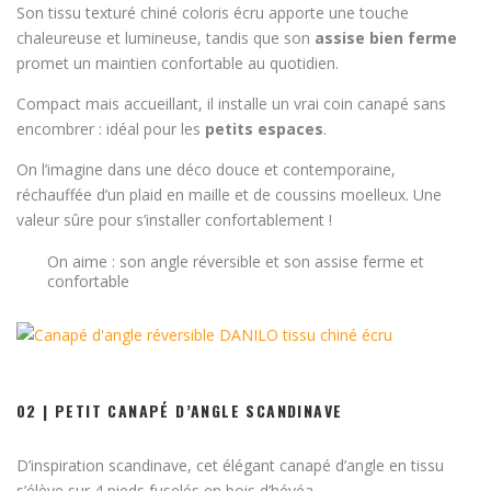
Son tissu texturé chiné coloris écru apporte une touche
chaleureuse et lumineuse, tandis que son
assise bien ferme
promet un maintien confortable au quotidien.
Compact mais accueillant, il installe un vrai coin canapé sans
encombrer : idéal pour les
petits espaces
.
On l’imagine dans une déco douce et contemporaine,
réchauffée d’un plaid en maille et de coussins moelleux. Une
valeur sûre pour s’installer confortablement !
On aime : son angle réversible et son assise ferme et
confortable
02 | PETIT CANAPÉ D’ANGLE SCANDINAVE
D’inspiration scandinave, cet élégant canapé d’angle en tissu
s’élève sur 4 pieds fuselés en bois d’hévéa.