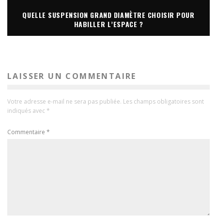
QUELLE SUSPENSION GRAND DIAMÈTRE CHOISIR POUR
HABILLER L’ESPACE ?
LAISSER UN COMMENTAIRE
Votre adresse e-mail ne sera pas publiée.
Les champs obligatoires sont
indiqués avec
*
Commentaire
*