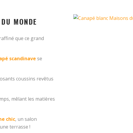
S DU MONDE
 raffiné que ce grand
apé scandinave
se
posants coussins revêtus
emps, mêlant les matières
e chic
, un salon
ne terrasse !