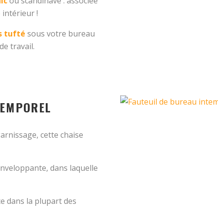
ic
ou scandinave : associée
 intérieur !
s tufté
sous votre bureau
e travail.
NTEMPOREL
arnissage, cette chaise
enveloppante, dans laquelle
ce dans la plupart des