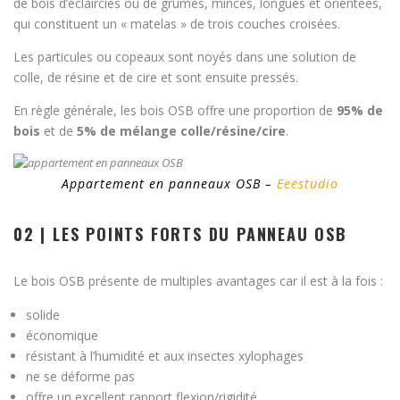
de bois d’éclaircies ou de grumes, minces, longues et orientées,
qui constituent un « matelas » de trois couches croisées.
Les particules ou copeaux sont noyés dans une solution de
colle, de résine et de cire et sont ensuite pressés.
En règle générale, les bois OSB offre une proportion de
95% de
bois
et de
5% de mélange colle/résine/cire
.
Appartement en panneaux OSB –
Eeestudio
02 | LES POINTS FORTS DU PANNEAU OSB
Le bois OSB présente de multiples avantages car il est à la fois :
solide
économique
résistant à l’humidité et aux insectes xylophages
ne se déforme pas
offre un excellent rapport flexion/rigidité