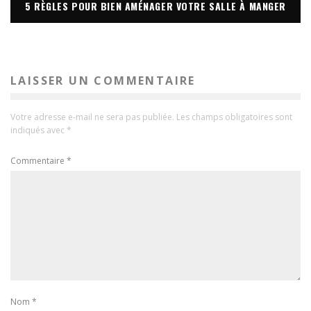
5 RÈGLES POUR BIEN AMÉNAGER VOTRE SALLE À MANGER
LAISSER UN COMMENTAIRE
Votre adresse e-mail ne sera pas publiée.
Les champs obligatoires sont
indiqués avec
*
Commentaire
*
Nom
*