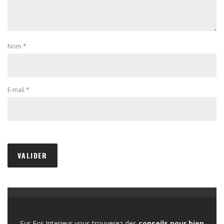
Nom
*
E-mail
*
Sur For Interieur vous trouverez des
conseils pour bien