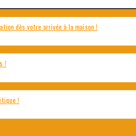
ation dès votre arrivée à la maison !
s !
étique !