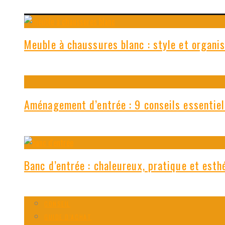
Meuble à chaussures blanc : style et organis
Aménagement d’entrée : 9 conseils essentiel
Banc d’entrée : chaleureux, pratique et esth
CONSEIL
GUIDE D’ACHAT