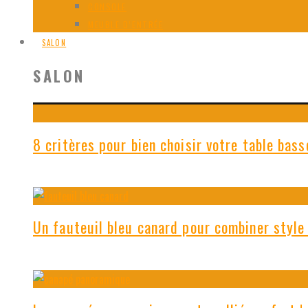
CONSOLE
MEUBLE D’ENTRÉE
SALON
SALON
8 critères pour bien choisir votre table bass
Un fauteuil bleu canard pour combiner style