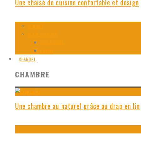
Une chaise de cuisine confortable et design
CONSEIL
GUIDE D’ACHAT
ACCESSOIRE
ASSISE
CHAMBRE
CHAMBRE
Une chambre au naturel grâce au drap en lin