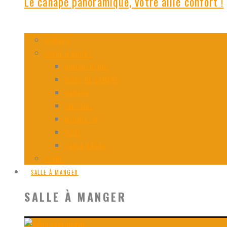
Le canapé panoramique, votre allié confort !
CONSEIL
GUIDE D’ACHAT
BIBLIOTHÈQUE
BOUT DE CANAPÉ
CANAPÉ
FAUTEUIL
MEUBLE TV
POUF
TABLE BASSE
ICONE
SALLE À MANGER
SALLE À MANGER