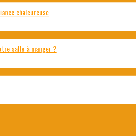
iance chaleureuse
otre salle à manger ?