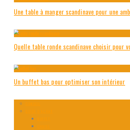
Une table à manger scandinave pour une amb
Quelle table ronde scandinave choisir pour v
Un buffet bas pour optimiser son intérieur
CONSEIL
GUIDE D’ACHAT
BUFFET
CHAISE