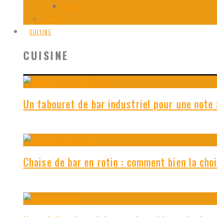
TABLE
ICONE
CUISINE
CUISINE
Un tabouret de bar industriel pour une note 
Chaise de bar en rotin : comment bien la choi