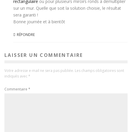
rectangulaire
ou pour plusieurs miroirs ronds à démultiplier
sur un mur. Quelle que soit la solution choisie, le résultat
sera garanti !
Bonne journée et à bientôt
RÉPONDRE
LAISSER UN COMMENTAIRE
Votre adresse e-mail ne sera pas publiée.
Les champs obligatoires sont
indiqués avec
*
Commentaire
*