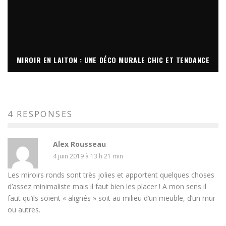
MIROIR EN LAITON : UNE DÉCO MURALE CHIC ET TENDANCE
4 RESPONSES
Alex Rousseau
4 juin 2019 à 13 h 21 min
Les miroirs ronds sont très jolies et apportent quelques choses
d’assez minimaliste mais il faut bien les placer ! A mon sens il
faut qu’ils soient « alignés » soit au milieu d’un meuble, d’un mur
ou autres.