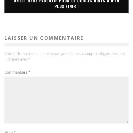
UN LIT BÉBÉ ÉVOLUTIF POUR DE DOUCES NUITS À N’EN
PLUS FINIR !
LAISSER UN COMMENTAIRE
Votre adresse e-mail ne sera pas publiée.
Les champs obligatoires sont
indiqués avec
*
Commentaire
*
Nom
*