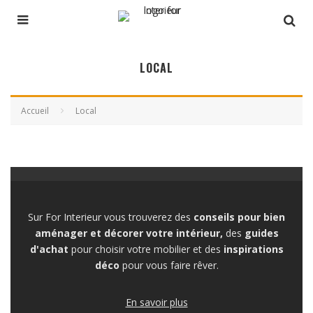
LOCAL
Accueil
Local
Sur For Interieur vous trouverez des
conseils pour bien
aménager et décorer votre intérieur,
des
guides
d'achat
pour choisir votre mobilier et des
inspirations
déco
pour vous faire rêver.
En savoir plus