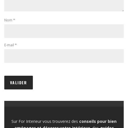
Nom
*
E-mail
*
Sur For Interieur vous trouverez des
conseils pour bien
aménager et décorer votre intérieur,
des
guides