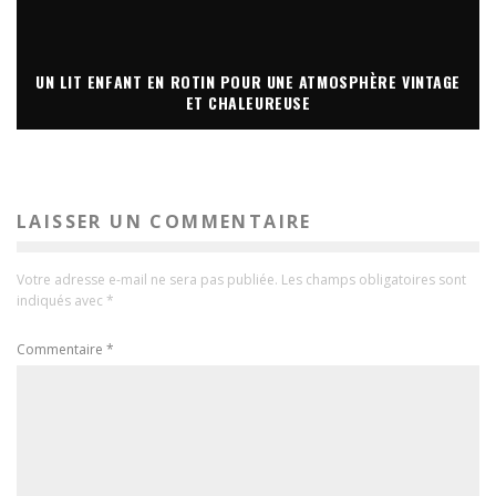
UN LIT ENFANT EN ROTIN POUR UNE ATMOSPHÈRE VINTAGE
ET CHALEUREUSE
LAISSER UN COMMENTAIRE
Votre adresse e-mail ne sera pas publiée.
Les champs obligatoires sont
indiqués avec
*
Commentaire
*