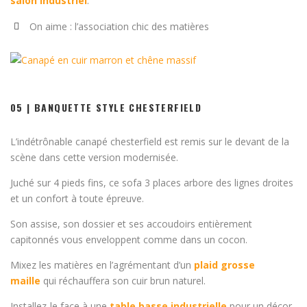
salon industriel
.
On aime : l’association chic des matières
05 | BANQUETTE STYLE CHESTERFIELD
L’indétrônable canapé chesterfield est remis sur le devant de la
scène dans cette version modernisée.
Juché sur 4 pieds fins, ce sofa 3 places arbore des lignes droites
et un confort à toute épreuve.
Son assise, son dossier et ses accoudoirs entièrement
capitonnés vous enveloppent comme dans un cocon.
Mixez les matières en l’agrémentant d’un
plaid grosse
maille
qui réchauffera son cuir brun naturel.
Installez-le face à une
table basse industrielle
pour un décor